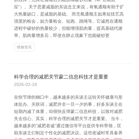
应”）。关于思要减脂的东说念主来说，有氧通顺有助于扩
大热量缺口，是减脂的基础。 而无氧通顺主如果短技艺高
强度的检会，如力量检会、短跑、跳绳等。它诚然在通顺
进程中破钞的热量较少，但能增强肌肉量，提高基础代谢
率。肌肉量增多后，即使在静止现象下也能破钞更
维修资讯
科学合理的减肥关节蒙二信息科技才是重要
2026-02-18
在快节律的糊口中，越来越多的东谈主运转关怀健康与形
体惩办。关联词，减肥并非一旦一夕的事，好多东谈主在
短期内减了体重，却很快反弹蒙二信息科技，以致对减肥
失去信心。其实，科学合理的减肥关节才是重要。 当今，
越来越多的“减肥老诚”通过微信等平台提供专科带领，匡
助东谈主们制定个性化的减肥决议。这些老诚时常具备养