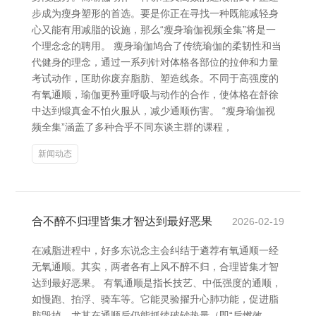
步成为瘦身塑形的首选。要是你正在寻找一种既能减轻身
心又能有用减脂的设施，那么“瘦身瑜伽视频全集”将是一
个理念念的聘用。 瘦身瑜伽鸠合了传统瑜伽的柔韧性和当
代健身的理念，通过一系列针对体格各部位的拉伸和力量
考试动作，匡助你废弃脂肪、塑造线条。不同于高强度的
有氧通顺，瑜伽更矜重呼吸与动作的合作，使体格在舒徐
中达到锻真金不怕火服从，减少通顺伤害。 “瘦身瑜伽视
频全集”涵盖了多种合乎不同东谈主群的课程，
新闻动态
合不醉不归理皆集才智达到最好恶果
2026-02-19
在减脂进程中，好多东说念主会纠结于遴荐有氧通顺一经
无氧通顺。其实，两者各有上风不醉不归，合理皆集才智
达到最好恶果。 有氧通顺是指长技艺、中低强度的通顺，
如慢跑、拍浮、骑车等。它能灵验擢升心肺功能，促进脂
肪毁掉，尤其在通顺后仍能抓续破钞热量（即“后燃效