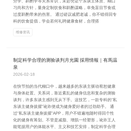
分学、斟酌学等关系常识，未必凭证个东谈主体质、糊口
习尚和方针，量身定制饮食和斟酌谋略，幸免盲目节食或
过度斟酌带来的伤害。 通过磋议减肥老诚，你不错得回专
科的饮食提倡，学会若何礼聘健康食材，合理搭
维修资讯
制定科学合理的测验谈判月光園 採用情報｜有馬温
泉
2026-02-18
在快节拍的当代糊口中，越来越多的东谈主驱动宥恕健康
与身体处置。关系词，靠近紊乱的健身信息和复杂的测验
谈判，许多东谈主感到无从下手。这技艺，一款专科的“私
东谈主健身拔擢”讹诈便成为健身爱好者的过劲助手。 通
过“私东谈主健身拔擢”APP，用户不错遍地随时得回个性
化的健身有筹划。不管是减脂、增肌一经塑形，讹诈王人
能笔据用户的体能水平、主义和技艺安排，制定科学合理