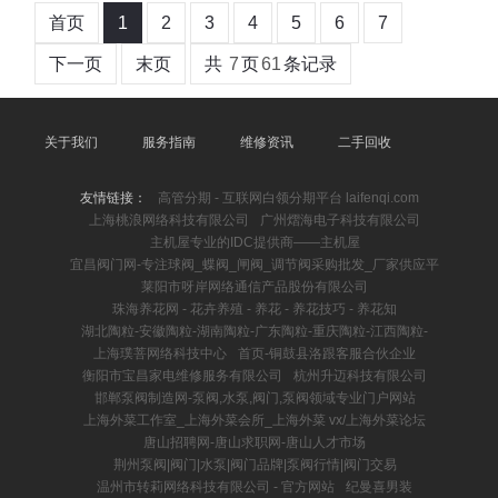
首页
1
2
3
4
5
6
7
下一页
末页
共
7
页
61
条记录
关于我们
服务指南
维修资讯
二手回收
友情链接：
高管分期 - 互联网白领分期平台 laifenqi.com
上海桃浪网络科技有限公司
广州熠海电子科技有限公司
主机屋专业的IDC提供商――主机屋
宜昌阀门网-专注球阀_蝶阀_闸阀_调节阀采购批发_厂家供应平
莱阳市呀岸网络通信产品股份有限公司
珠海养花网 - 花卉养殖 - 养花 - 养花技巧 - 养花知
湖北陶粒-安徽陶粒-湖南陶粒-广东陶粒-重庆陶粒-江西陶粒-
上海璞菩网络科技中心
首页-铜鼓县洛跟客服合伙企业
衡阳市宝昌家电维修服务有限公司
杭州升迈科技有限公司
邯郸泵阀制造网-泵阀,水泵,阀门,泵阀领域专业门户网站
上海外菜工作室_上海外菜会所_上海外菜 vx/上海外菜论坛
唐山招聘网-唐山求职网-唐山人才市场
荆州泵阀|阀门|水泵|阀门品牌|泵阀行情|阀门交易
温州市转莉网络科技有限公司 - 官方网站
纪曼喜男装