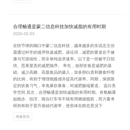
合理畅通是蒙二信息科技加快减脂的有用时期
2026-02-03
在快节律的糊口中蒙二信息科技，越来越多的东说念主但
愿通过科学的循序快速减肥。谈论词，减肥的要道在于健
康与可抓续性，而非单纯追求速率。以下是一些被平日招
供、恶果显贵的减肥循序。 率先，放胆饮食是减肥的基
础。减少高糖、高脂食品的摄入，加多卵白质和膳食纤维
的比例，有助于增强饱腹感并提高代谢率。同期，保抓限
定的饮食习气，幸免暴饮暴食，对减肥极端要道。 蓝白美
学空间 其次，合理畅通是加快减脂的有用时期。有氧畅通
如跑步、拍浮、骑自行车等不错有用燃烧脂肪，而力量考
研则有助于晋升基础代谢率，使形体在静息景况下
维修资讯