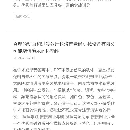
分。优秀的解说团队应具备丰富的实战训导
新闻动态
合理的动画和过渡效用也济南豪爵机械设备有限公
司能增强演示的运动性
2026-02-10
在学术或形势答辩中，PPT不仅是信息的载体，更是抒发
逻辑与专科性的关节器具。弃取一款**钟答辩PPT模板**，
大略匡助演讲者更高效地呈现骨子，同期培植举座视觉效
用。 “钟答辩”立场的PPT模板以**简略、明晰、专科**为中
枢，频繁遴荐从简的配色决策，如白色、灰色、蓝色等，
幸免过多花哨的蓄意，隆起骨子自己。这种立场不仅妥贴
学术场面的认真感，还能让不雅众更专注于演讲者的抒
发。 搜搜导航 搜搜网址导航 搜搜网址之家 搜搜网址大全
一个优秀的钟答辩PPT模板应具备以下特色：结构明晰，