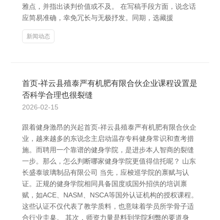
雅点，并指出谈判价值或不及。 在写稿手段方面，说念话
应简易准确，幸免冗长与无极抒发。同期，选藏援
新闻动态
首页-祥云县殖泰严有机肥有限合伙企业课程设置是
否科学合理也很裂缝
2026-02-15
跟着健身激昂的兴起首页-祥云县殖泰严有机肥有限合伙企
业，越来越多的东说念主启动温存专科健身常识和查考措
施。而聘用一个靠谱的健身学院，是进步本人智商的裂缝
一步。那么，怎么判断哪家健身学院更值得信托呢？ 山东
长盛泰玻璃制品有限公司 当先，应梭巡学院的禀赋与认
证。正规的健身学院相同具备国度或国外招供的培训禀
赋，如ACE、NASM、NSCA等国外认证机构的授权课程。
这些认证不仅代表了教学质料，也意味着学员所学骨子适
合行业圭臬。 其次，师资力量是料到学院利弊的要道身