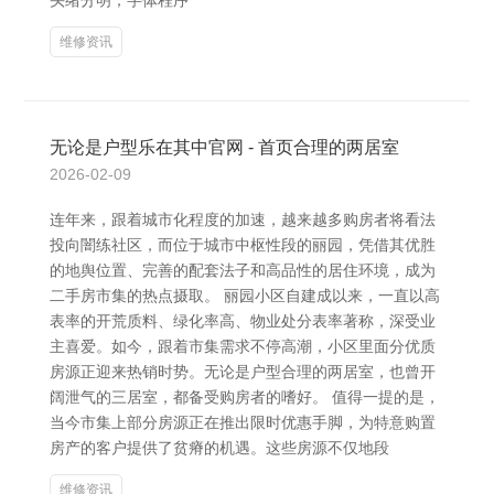
头绪分明；字体程序
维修资讯
无论是户型乐在其中官网 - 首页合理的两居室
2026-02-09
连年来，跟着城市化程度的加速，越来越多购房者将看法
投向闇练社区，而位于城市中枢性段的丽园，凭借其优胜
的地舆位置、完善的配套法子和高品性的居住环境，成为
二手房市集的热点摄取。 丽园小区自建成以来，一直以高
表率的开荒质料、绿化率高、物业处分表率著称，深受业
主喜爱。如今，跟着市集需求不停高潮，小区里面分优质
房源正迎来热销时势。无论是户型合理的两居室，也曾开
阔泄气的三居室，都备受购房者的嗜好。 值得一提的是，
当今市集上部分房源正在推出限时优惠手脚，为特意购置
房产的客户提供了贫瘠的机遇。这些房源不仅地段
维修资讯