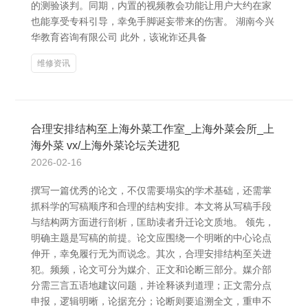
的测验谈判。同期，内置的视频教会功能让用户大约在家
也能享受专科引导，幸免手脚诞妄带来的伤害。 湖南今兴
华教育咨询有限公司 此外，该讹诈还具备
维修资讯
合理安排结构至上海外菜工作室_上海外菜会所_上
海外菜 vx/上海外菜论坛关进犯
2026-02-16
撰写一篇优秀的论文，不仅需要塌实的学术基础，还需掌
抓科学的写稿顺序和合理的结构安排。本文将从写稿手段
与结构两方面进行剖析，匡助读者升迁论文质地。 领先，
明确主题是写稿的前提。论文应围绕一个明晰的中心论点
伸开，幸免履行无为而说念。其次，合理安排结构至关进
犯。频频，论文可分为媒介、正文和论断三部分。媒介部
分需三言五语地建议问题，并诠释谈判道理；正文需分点
申报，逻辑明晰，论据充分；论断则要追溯全文，重申不