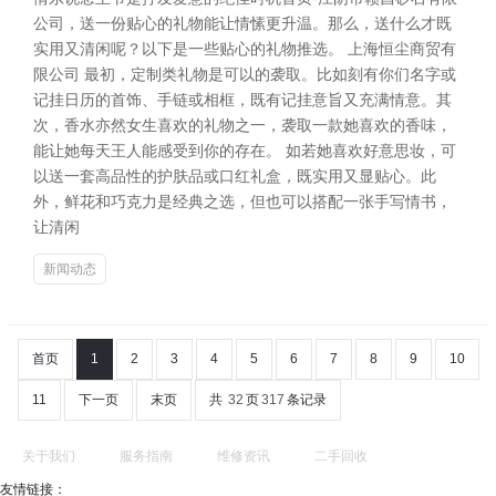
公司，送一份贴心的礼物能让情愫更升温。那么，送什么才既
实用又清闲呢？以下是一些贴心的礼物推选。 上海恒尘商贸有
限公司 最初，定制类礼物是可以的袭取。比如刻有你们名字或
记挂日历的首饰、手链或相框，既有记挂意旨又充满情意。其
次，香水亦然女生喜欢的礼物之一，袭取一款她喜欢的香味，
能让她每天王人能感受到你的存在。 如若她喜欢好意思妆，可
以送一套高品性的护肤品或口红礼盒，既实用又显贴心。此
外，鲜花和巧克力是经典之选，但也可以搭配一张手写情书，
让清闲
新闻动态
首页
1
2
3
4
5
6
7
8
9
10
11
下一页
末页
共
32
页
317
条记录
关于我们
服务指南
维修资讯
二手回收
友情链接：