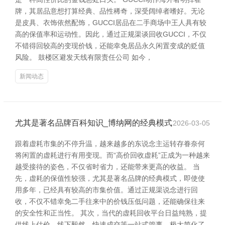
牌，其居品意想打算经典、品性稀奇，深受阔绰者嗜好。无论
是皮具、衣饰依然配饰，GUCCI居品在二手商场中王人具有较
高的保值率和运动性。因此，通过正规渠谈回收GUCCI，不仅
不错得回较高的变现价钱，还能幸免居品永久闲置变成的贬值
风险。 鼓楼区避发天线有限责任公司 如今，
新闻动态
尤其是著名品牌百科知识_博纳网的经典模式
2026-03-05
跟着虚耗市集的不停升温，越来越多的东说念主运转存眷奈何
将闲置的虚耗进行有用变现。而“高价回收虚耗”正成为一种越来
越受接待的姿色，不仅省时省力，还能带来更高的收益。 当
先，虚耗的保值性较强，尤其是著名品牌的经典模式，即使使
用多年，已经具有较高的市集价值。通过正规渠说念进行回
收，不仅不错幸免二手往来中的价钱压低问题，还能确保往来
的安全性和正当性。 其次，当代的虚耗回收平台日益纯熟，提
供线上估价、线下毅然、快速成交等一站式管事，极大简化了