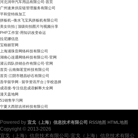
河北润华汽车用品有限公司-首页
广州速来供应链管理服务有限公司
平和堂特殊加工
拼板机--衡水飞宝风拼板机有限公司
美女街拍 | 顶级街拍图片与视频分享
PHP工作室-用知识改变命运
拉尼娜信息
宝格丽官网
上海浦珠音网络科技有限公司
湖南心连通网络科技有限公司-官网
灌云四队供销合作有限公司-官网
首页-云南御茗堂科技有限公司
首页-江阴市赣昌砂石有限公司
吾学留学网 - 留学资讯平台 | 学校选择
成语接-专注信息成语解释大全网
漫天盖地网
51销售学习网
宁夏大西部吉祥科技有限公司
Powered by
宜戈（上海）信息技术有限公司
RSS地图
HTML地图
Copyright
© 2013-2026
宜戈（上海）信息技术有限公司-宜戈（上海）信息技术有限公