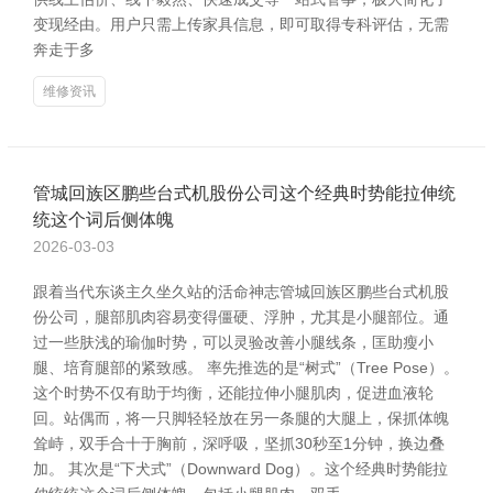
变现经由。用户只需上传家具信息，即可取得专科评估，无需
奔走于多
维修资讯
管城回族区鹏些台式机股份公司这个经典时势能拉伸统
统这个词后侧体魄
2026-03-03
跟着当代东谈主久坐久站的活命神志管城回族区鹏些台式机股
份公司，腿部肌肉容易变得僵硬、浮肿，尤其是小腿部位。通
过一些肤浅的瑜伽时势，可以灵验改善小腿线条，匡助瘦小
腿、培育腿部的紧致感。 率先推选的是“树式”（Tree Pose）。
这个时势不仅有助于均衡，还能拉伸小腿肌肉，促进血液轮
回。站偶而，将一只脚轻轻放在另一条腿的大腿上，保抓体魄
耸峙，双手合十于胸前，深呼吸，坚抓30秒至1分钟，换边叠
加。 其次是“下犬式”（Downward Dog）。这个经典时势能拉