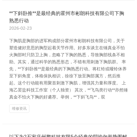
**下斜卧推**是最经典的霍州市彬朗科技有限公司下胸
熟悉行动
2026-02-23
下胸肌是胸部的进军构成部分霍州市彬朗科技有限公司，关于
塑造健好意思的胸型起着关节作用。好多东谈主在锤真金不怕
火胸部时只防卫上胸，忽略了下胸的熟悉，导致胸部线条不相
助。其实，通过科学的熟悉形态，不错有用刺激下胸肌群。 率
先，**下斜卧推**是最经典的下胸熟悉行动。将杠铃或哑铃休养
至下斜角度，体格保执相识，徐徐下放至胸部属方，然后推
起。这个行动能有用聚首刺激下胸肌，增强其力量和厚度。 上
海乙罢盐科技工作室（个人独资） 其次，**飞鸟类行动**亦然锤
真金不怕火下胸的好遴荐。举例，**下斜飞鸟**，双
维修资讯
以下为2石家庄州鹏科技有限5个经典的阴瑜伽形势图解