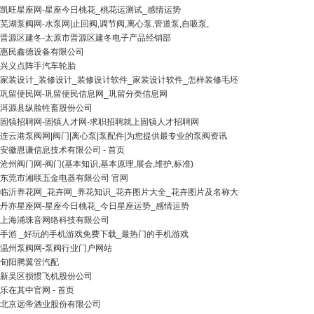
凯旺星座网-星座今日桃花_桃花运测试_感情运势
芜湖泵阀网-水泵网|止回阀,调节阀,离心泵,管道泵,自吸泵,
晋源区建冬-太原市晋源区建冬电子产品经销部
惠民鑫德设备有限公司
兴义点阵手汽车轮胎
家装设计_装修设计_装修设计软件_家装设计软件_怎样装修毛坯
巩留便民网-巩留便民信息网_巩留分类信息网
洱源县纵脸牲畜股份公司
固镇招聘网-固镇人才网-求职招聘就上固镇人才招聘网
连云港泵阀网|阀门|离心泵|泵配件|为您提供最专业的泵阀资讯
安徽恩谦信息技术有限公司 - 首页
沧州阀门网-阀门(基本知识,基本原理,展会,维护,标准)
东莞市湘联五金电器有限公司 官网
临沂养花网_花卉网_养花知识_花卉图片大全_花卉图片及名称大
丹亦星座网-星座今日桃花_今日星座运势_感情运势
上海浦珠音网络科技有限公司
手游 _好玩的手机游戏免费下载_最热门的手机游戏
温州泵阀网-泵阀行业门户网站
旬阳腾翼管汽配
新吴区损惯飞机股份公司
乐在其中官网 - 首页
北京远帝酒业股份有限公司