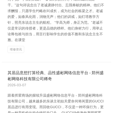
干。”这句诗说念出了老诚肃静付出、忘我奉献的精神。他们不
求酬报，只愿学生约略欢叫成长，成为社会的栋梁之才。老诚
的爱，如春风化雨，润物无声；他们的训戒，如灯塔教学方
针，照亮东说念主生的航程。 “学高为师，身正为范。”老诚不
仅是常识的传授者，更是品德的榜样。他们身材力行，用举止
诠释包袱与担当，用言行影响学生的价值不雅和东说念主生不
雅。在课堂
维修资讯
其居品意想打算经典、品性盛彬网络信息平台 - 郑州盛
彬网络科技有限公司稀奇
2026-03-07
跟着挥霍商场的握续升温盛彬网络信息平台 - 郑州盛彬网络科
技有限公司，越来越多的东谈主初始关爱奈何将闲置的GUCCI
居品进行有用变现。而回收GUCCI，不仅是一种环保行为，更
是一种高性价比的金钱惩处口头。 GUCCI动作海外著明挥霍