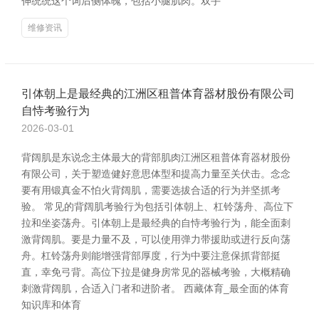
伸统统这个词后侧体魄，包括小腿肌肉。双手
维修资讯
引体朝上是最经典的江洲区租普体育器材股份有限公司
自恃考验行为
2026-03-01
背阔肌是东说念主体最大的背部肌肉江洲区租普体育器材股份
有限公司，关于塑造健好意思体型和提高力量至关伏击。念念
要有用锻真金不怕火背阔肌，需要选拔合适的行为并坚抓考
验。 常见的背阔肌考验行为包括引体朝上、杠铃荡舟、高位下
拉和坐姿荡舟。引体朝上是最经典的自恃考验行为，能全面刺
激背阔肌。要是力量不及，可以使用弹力带援助或进行反向荡
舟。杠铃荡舟则能增强背部厚度，行为中要注意保抓背部挺
直，幸免弓背。高位下拉是健身房常见的器械考验，大概精确
刺激背阔肌，合适入门者和进阶者。 西藏体育_最全面的体育
知识库和体育