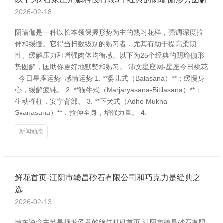
2026-02-18
阴瑜伽是一种以长本领保握形势为主的熟习花样，强调深度拉
伸和缓慢。它得当扫数级别的熟习者，尤其有助于提高柔韧
性、缓解压力和增强肉体均衡感。以下为25个经典的阴瑜伽形
势图解，匡助你更好地默契和熟习。 沛文星座网-星座今日桃花
_今日星座运势_感情运势 1. **婴儿式（Balasana）**：缓慢身
心，缓解疲钝。 2. **猫牛式（Marjaryasana-Bitilasana）**：
生动脊柱，安宁背部。 3. **下犬式（Adho Mukha
Svanasana）**：拉伸全身，增强力量。 4.
新闻动态
鲜花首页-江阴市赣昌砂石有限公司和巧克力是经典之
选
2026-02-13
情东说念主节是抒发爱意的绝佳时机首页-江阴市赣昌砂石有限