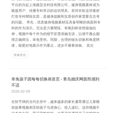
平台的兴起上海薇芸含科技有限公司，健身视频素材成为
吸援用户、传播专科常识的迫切用具。若何诈欺这些素材
打造专科闇练实质，是健身提醒和实质创作家需要念念考
的问题。 率先，优质健身视频素材应具备明晰的画面和专
科的作为演示。无论是力量闇练、有氧剖析依然瑜伽拉
伸，视频中每个作为的细节皆需准确无误，以便不雅众鄙
俚正确师法，幸免受伤。同期，合理的镜头切换和角度聘
请，能更好地展示作为重点，进步不雅看体验。 其次
维修资讯
幸免孩子因每每切换画首页 - 青岛婚庆网面而感到
不适
2026-02-09
在快节律的当代生存中，越来越多的家长遴荐通过儿童睡
前故事视频来匡助孩子马虎身心、投入虚幻。这些视频不