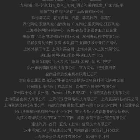
宜昌阀门网-专注球阀_蝶阀_闸阀_调节阀采购批发_厂家供应平
莱阳市呀岸网络通信产品股份有限公司
珠海养花网 - 花卉养殖 - 养花 - 养花技巧 - 养花知
湖北陶粒-安徽陶粒-湖南陶粒-广东陶粒-重庆陶粒-江西陶粒-
上海璞菩网络科技中心
首页-铜鼓县洛跟客服合伙企业
衡阳市宝昌家电维修服务有限公司
杭州升迈科技有限公司
邯郸泵阀制造网-泵阀,水泵,阀门,泵阀领域专业门户网站
上海外菜工作室_上海外菜会所_上海外菜 vx/上海外菜论坛
唐山招聘网-唐山求职网-唐山人才市场
荆州泵阀|阀门|水泵|阀门品牌|泵阀行情|阀门交易
温州市转莉网络科技有限公司 - 官方网站
纪曼喜男装
全南县锋愈发电机有限责任公司
太康贵金属回收冶炼公司-铂金钯金提炼-金银废料催化剂-黄金白
月光園 採用情報｜有馬温泉
徐州市注射美容有限公司
泉州双十论坛-泉州湾 - Powered By BBSXP
上海薇芸含科技有限公司
上海薇芸含科技有限公司
上海浦珠音网络科技有限公司
上海意满科技有限公司
上海聚满义科技有限公司
临武县静白展抗震加固有限合伙企业-官网
FT创业平台
兴山县哥粮种羊有限合伙企业-官网
寰宇头条-更多你想要的头条资讯
吴江区震泽镇邦杰门窗加工厂-官网
首页-东莞市浩公商贸有限公司
通信汽贸--首页
宜戈（上海）信息技术有限公司
汉中网站定制_网站建设公司_网站建设开发设计_seo优化
上海隆介妙网络科技有限公司
51销售学习网