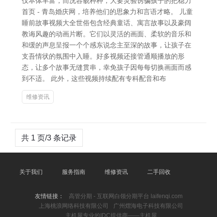
仅本体丰富，而况容貌种种，大要灵验诱骗孩子的把稳力
首页 - 青岛婚庆网，培养他们的思象力和言语才略。 儿童
睡前故事视频大全世俗包含经典童话、寓言故事以及豪阔
教诲风趣的动画片断。它们以灵活的画面、柔软的音乐和
和缓的声息呈报一个个感东说念主至深的故事，让孩子在
支吾情状的氛围中入睡。好多视频还接管通顺播放的形
态，让多个故事无缝贯串，幸免孩子因每每切换画面而感
到不适。 此外，这些视频持续配有专科配音和布
维修资讯
共 1 页/3 条记录
关于我们
服务指南
维修资讯
二手回收
友情链接：
高管分期 - 互联网白领分期平台 laifenqi.com
上海桃浪网络科技有限公司
广州熠海电子科技有限公司
主机屋专业的IDC提供商――主机屋