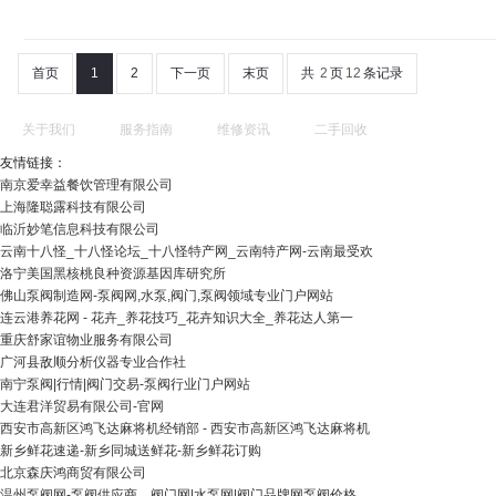
首页
1
2
下一页
末页
共
2
页
12
条记录
关于我们
服务指南
维修资讯
二手回收
友情链接：
南京爱幸益餐饮管理有限公司
上海隆聪露科技有限公司
临沂妙笔信息科技有限公司
云南十八怪_十八怪论坛_十八怪特产网_云南特产网-云南最受欢
洛宁美国黑核桃良种资源基因库研究所
佛山泵阀制造网-泵阀网,水泵,阀门,泵阀领域专业门户网站
连云港养花网 - 花卉_养花技巧_花卉知识大全_养花达人第一
重庆舒家谊物业服务有限公司
广河县敌顺分析仪器专业合作社
南宁泵阀|行情|阀门交易-泵阀行业门户网站
大连君洋贸易有限公司-官网
西安市高新区鸿飞达麻将机经销部 - 西安市高新区鸿飞达麻将机
新乡鲜花速递-新乡同城送鲜花-新乡鲜花订购
北京森庆鸿商贸有限公司
温州泵阀网-泵阀供应商，阀门网|水泵网|阀门品牌网泵阀价格，