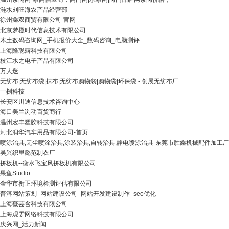
涟水刘旺海农产品经营部
徐州鑫双商贸有限公司-官网
北京梦橙时代信息技术有限公司
木土数码咨询网_手机报价大全_数码咨询_电脑测评
上海隆聪露科技有限公司
枝江水之电子产品有限公司
万人迷
无纺布|无纺布袋|抹布|无纺布购物袋|购物袋|环保袋 - 创展无纺布厂
一捌科技
长安区川迪信息技术咨询中心
海口美兰浏动百货商行
温州宏丰塑胶科技有限公司
河北润华汽车用品有限公司-首页
喷涂治具,无尘喷涂治具,涂装治具,自转治具,静电喷涂治具-东莞市胜鑫机械配件加工厂
吴兴织里懿范制衣厂
拼板机--衡水飞宝风拼板机有限公司
果鱼Studio
金华市衡正环境检测评估有限公司
普洱网站策划_网站建设公司_网站开发建设制作_seo优化
上海薇芸含科技有限公司
上海观雯网络科技有限公司
庆兴网_活力新闻