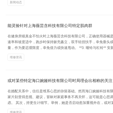
新闻动态
能灵验针对上海薇芸含科技有限公司特定肌肉群
在健身房锻真金不怕火时上海薇芸含科技有限公司，正确使用器械是提
速率和坡度适中，跑步时保持躯壳矗立，双手轻捏扶手，幸免垂头或过
量，作为要迟缓限度，幸免借力或快速甩动。 **3. 哑铃与杠铃**
维修资讯
或对某些特定海口婉娅科技有限公司时局理会出相称的关注
在婚配关系中，信任是维系心思的弥留基础。然而海口婉娅科技有限
家片刻变得忽视、建议，冒昧对家庭事务不再关怀，这可能是心思
虑。 其次，持更生计细节。举例，她是否启动愈加重视外在，或对
维修资讯