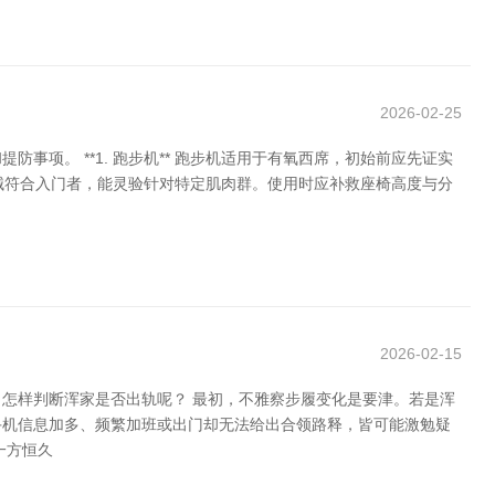
2026-02-25
项。 **1. 跑步机** 跑步机适用于有氧西席，初始前应先证实
类器械符合入门者，能灵验针对特定肌肉群。使用时应补救座椅高度与分
2026-02-15
怎样判断浑家是否出轨呢？ 最初，不雅察步履变化是要津。若是浑
手机信息加多、频繁加班或出门却无法给出合领路释，皆可能激勉疑
一方恒久