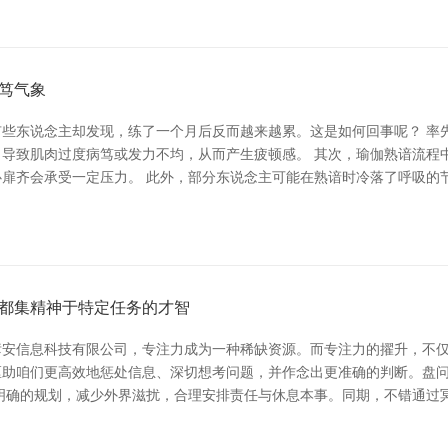
笃气象
些东说念主却发现，练了一个月后反而越来越累。这是如何回事呢？ 率
导致肌肉过度病笃或发力不均，从而产生疲顿感。 其次，瑜伽熟谙流程
扉齐会承受一定压力。 此外，部分东说念主可能在熟谙时冷落了呼吸的
都集精神于特定任务的才智
安信息科技有限公司，专注力成为一种稀缺资源。而专注力的擢升，不仅
匡助咱们更高效地惩处信息、深切想考问题，并作念出更准确的判断。盘
明确的规划，减少外界滋扰，合理安排责任与休息本事。同期，不错通过