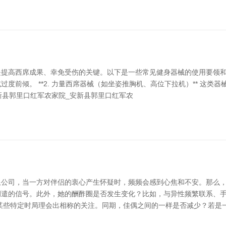
高西席成果、幸免受伤的关键。以下是一些常见健身器械的使用要领和提防事
度前倾。 **2. 力量西席器械（如坐姿推胸机、高位下拉机）** 这
 安新县郭里口红军农家院_安新县郭里口红军农
公司，当一方对伴侣的衷心产生怀疑时，频频会感到心焦和不安。那么，
调遣的信号。此外，她的酬酢圈是否发生变化？比如，与异性频繁联系、
某些特定时局理会出相称的关注。同期，佳偶之间的一样是否减少？若是