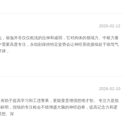
2026-02-12
先，瑜伽并非仅仅粗浅的拉伸和减弱，它对肉体的领域力、中枢力量
中需要高度专注，永劫刻保持特定姿势会让神经系统接续处于病笃气
节律，
2026-02-10
有助于提高学习和工违警果，更能显贵增强想维才智。 专注力是指
问标明，捏续的专注检会不错增盛大脑的神经趋奉，提高记念力和逻
冥想、深