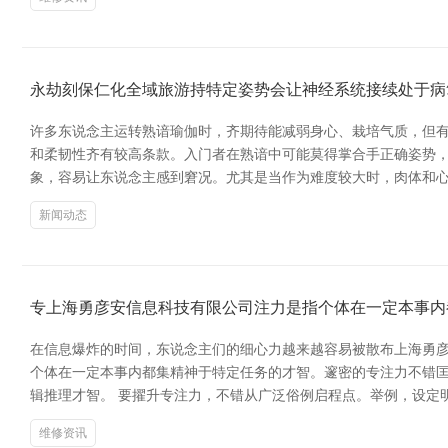
永劫刻保仁化全域旅游持特定姿势会让神经系统接续处于病
许多东说念主运转熟谙瑜伽时，齐期待能减弱身心、栽培气质，但有
和柔韧性齐有较高条款。入门者在熟谙中可能莫得掌合手正确姿势，
象，容易让东说念主感到窘况。尤其是当作为难度较大时，肉体和心
新闻动态
专上海勇彦安信息科技有限公司注力是指个体在一定本事内
在信息爆炸的时间，东说念主们的细心力越来越容易被散布上海勇彦
个体在一定本事内都集精神于特定任务的才智。邃密的专注力不错
辑推理才智。 要擢升专注力，不错从广泛俗例启程点。举例，设定
维修资讯