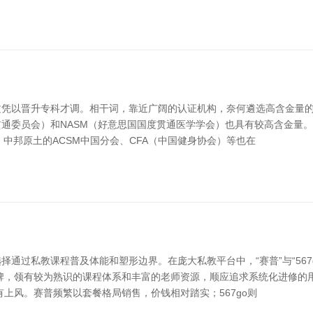
凭以晋升专科才调。相干词，靠近广阔的认证机构，奈何遴选高含金量的文
通委员会）和NASM（好意思国国度贯通医学学会）也具有较高含金量。
。中邦原土的ACSM中国分会、CFA（中国健身协会）等也在
通过私教课程普及体能和塑形边界。在庞大私教平台中，“赛普”与“567
牌，领有较为熟识的课程体系和丰富的老师资源，顺应追求系统化进修的用
上风。赛普频繁以套餐格局销售，价钱相对踏实；567go则