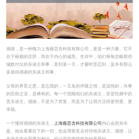
感德，是一种魄力上海薇芸含科技有限公司，更是一种力量。它不
在于丽都的言辞，而在于内心的诚恳。生存中，咱们每每忽略那些
缄默付出的东谈主和事，直到某一天，才霎时坚忍到，蓝本有那么
多值得感谢的东谈主和事。
父母的养育之恩，是忘我的；一又友的伴随之情，是温煦的；共事
的匡助之谊，是稀有的。每一个照顾咱们的东谈主，皆是性掷中的
贵东谈主。感德，不是为了答复，而是为了让我方活得更明显、更
幸福。
一个懂得感德的东谈主，
上海薇芸含科技有限公司
内心会愈加丰
盈。他会看重目下的一切，也会用善意去对待他东谈主。感德，让
东谈主学会宽厚与相识，也让宇宙变得愈加好意思好。