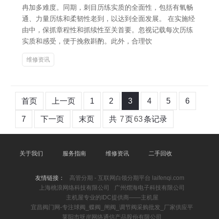
冉加多难度。同期，刺目历练实质的全面性，包括有氧畅
通、力量历练和柔韧性老到，以达到全面发展。 在实施经
由中，保抓章程性和抓续性至关首要。忽视记载每次历练
实质和感受，便于挽救斟酌。此外，合理饮
维修资讯
首页
上一页
1
2
3
4
5
6
7
下一页
末页
共
7
页
63
条记录
关于我们
服务指南
维修资讯
二手回收
友情链接：
高管分期 - 互联网白领分期平台 laifenqi.com
上海桃浪网络科技有限公司
广州熠海电子科技有限公司
主机屋专业的IDC提供商――主机屋
宜昌阀门网-专注球阀_蝶阀_闸阀_调节阀采购批发_厂家供应平
莱阳市呀岸网络通信产品股份有限公司