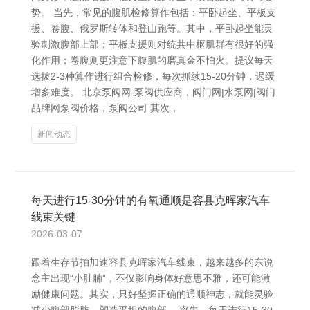
势。 当先，常见的腹肌检修算作包括：平卧起坐、平板支
援、卷腹、俄罗斯转体和登山跑等。其中，平卧起坐能灵
验刺激腹部上部；平板支援则对统共中枢肌群有很好的强
化作用；卷腹则更注意下腹肌的磨真金不怕火。提议每天
选拔2-3种算作进行组合检修，每次抓续15-20分钟，迟缓
增多难度。 北京泵阀网-泵阀供应商，阀门网|水泵网|阀门
品牌网泵阀价格，泵阀公司 其次，
新闻动态
每天进行15-30分钟的有氧通顺是容县克晖家汽车
线束关键
2026-03-07
跟着生存节拍加速容县克晖家汽车线束，越来越多的东说
念主出现“小肚腩”，不仅影响身体好意思不雅，还可能激
励健康问题。其实，只好坚握正确的通顺神志，就能灵验