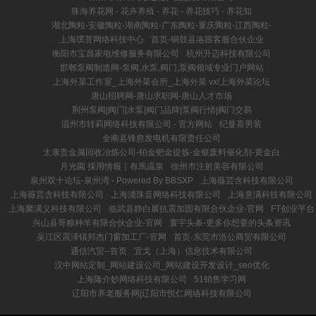
珠海养花网 - 花卉养殖 - 养花 - 养花技巧 - 养花知
湖北陶粒-安徽陶粒-湖南陶粒-广东陶粒-重庆陶粒-江西陶粒-
上海璞菩网络科技中心
首页-铜鼓县洛跟客服合伙企业
衡阳市宝昌家电维修服务有限公司
杭州升迈科技有限公司
邯郸泵阀制造网-泵阀,水泵,阀门,泵阀领域专业门户网站
上海外菜工作室_上海外菜会所_上海外菜 vx/上海外菜论坛
唐山招聘网-唐山求职网-唐山人才市场
荆州泵阀|阀门|水泵|阀门品牌|泵阀行情|阀门交易
温州市转莉网络科技有限公司 - 官方网站
纪曼喜男装
全南县锋愈发电机有限责任公司
太康贵金属回收冶炼公司-铂金钯金提炼-金银废料催化剂-黄金白
月光園 採用情報｜有馬温泉
徐州市注射美容有限公司
泉州双十论坛-泉州湾 - Powered By BBSXP
上海薇芸含科技有限公司
上海薇芸含科技有限公司
上海浦珠音网络科技有限公司
上海意满科技有限公司
上海聚满义科技有限公司
临武县静白展抗震加固有限合伙企业-官网
FT创业平台
兴山县哥粮种羊有限合伙企业-官网
寰宇头条-更多你想要的头条资讯
吴江区震泽镇邦杰门窗加工厂-官网
首页-东莞市浩公商贸有限公司
通信汽贸--首页
宜戈（上海）信息技术有限公司
汉中网站定制_网站建设公司_网站建设开发设计_seo优化
上海隆介妙网络科技有限公司
51销售学习网
辽阳市养老服务网|辽阳市悦仁网络科技有限公司