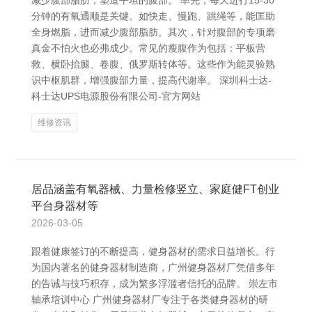
减少腹部脂肪，塑造平坦的腹部。 率先，每天进行15-30
分钟的有氧通顺是关键。如快走、慢跑、跳绳等，能匡助
全身燃脂，进而减少腹部脂肪。其次，针对腹部的专项磨
真金不怕火也必弗成少。常见的瘦腹作为包括：平板营
救、横卧抬腿、卷腹、俄罗斯转体等。这些作为能灵验熟
识中枢肌群，增强腹部力量，提高代谢率。 深圳科士达-
科士达UPS电源股份有限公司-官方网站
维修资讯
居品涵盖有氧器械、力量检修竖立、家庭健FT创业
平台身器材等
2026-03-05
跟着健康签订的不断提高，健身器材的需求日益增长。行
为国内著名的健身器材制造商，广州健身器材厂凭借多年
的告诫与技巧积存，成为繁多浮滥者信托的品牌。 崇左市
轴承培训中心 广州健身器材厂专注于各类健身器材的研