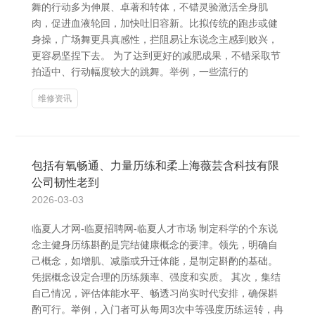
舞的行动多为伸展、卓著和转体，不错灵验激活全身肌
肉，促进血液轮回，加快吐旧容新。比拟传统的跑步或健
身操，广场舞更具真感性，拦阻易让东说念主感到败兴，
更容易坚捏下去。 为了达到更好的减肥成果，不错采取节
拍适中、行动幅度较大的跳舞。举例，一些流行的
维修资讯
包括有氧畅通、力量历练和柔上海薇芸含科技有限
公司韧性老到
2026-03-03
临夏人才网-临夏招聘网-临夏人才市场 制定科学的个东说
念主健身历练斟酌是完结健康概念的要津。领先，明确自
己概念，如增肌、减脂或升迁体能，是制定斟酌的基础。
凭据概念设定合理的历练频率、强度和实质。 其次，集结
自己情况，评估体能水平、畅透习尚实时代安排，确保斟
酌可行。举例，入门者可从每周3次中等强度历练运转，冉