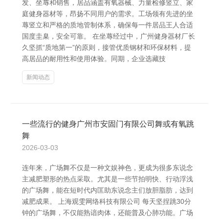
发、坐蓐和销售，居品涵盖有氧器械、力量检修竖立、家
庭健身器材等，昂扬不同用户的需求。工场领有先进的坐
蓐竖立和严格的质地管制体系，确保每一件居品王人合适
国度圭臬，安全可靠。 在坐蓐经过中，广州健身器材厂长
久坚抓“质地第一”的原则，接管优质钢材和环保材料，提
高居品的耐用性和使用体验。同期，企业选藏技
新闻动态
一些流行的健身广州市安固门有限公司舞或有氧跳
舞
2026-03-03
连年来，广场舞不仅是一种文娱神色，更成为很多东说念
主减肥塑形的热点采取。尤其是一些节拍明快、行动浮浅
的广场舞，能在短时代内匡助东说念主们放胆脂肪，达到
减肥成果。 上海观雯网络科技有限公司 每天坚捏跳30分
钟的广场舞，不仅能熟谙肉体，还能普及心肺功能。广场